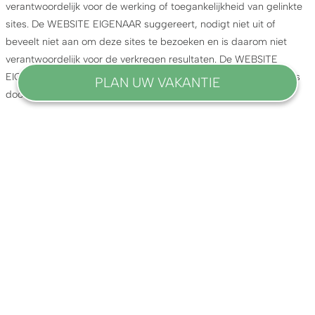
verantwoordelijk voor de werking of toegankelijkheid van gelinkte
sites. De WEBSITE EIGENAAR suggereert, nodigt niet uit of
beveelt niet aan om deze sites te bezoeken en is daarom niet
verantwoordelijk voor de verkregen resultaten. De WEBSITE
EIGENAAR is niet verantwoordelijk voor de creatie van hyperlinks
PLAN UW VAKANTIE
door derden.
RECHT OP UITSLUITING
Aankomstdatum
Vertrekdatum
De WEBSITE EIGENAAR behoudt zich het recht voor om zonder
voorafgaande kennisgeving, op eigen verzoek of op verzoek van
Soort accommodatie
een derde, de toegang tot het portaal en/of de aangeboden
diensten te weigeren of in te trekken aan gebruikers die zich niet
houden aan deze algemene gebruiksvoorwaarden van de
DAAR GAAN WE !
WEBSITE.
ALGEMEEN