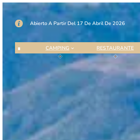
:
:
:
Leer más
Leer más
Leer más
Parcelas
Mobil
Servicios
home
Abierto A Partir Del 17 De Abril De 2026
CAMPING
RESTAURANTE