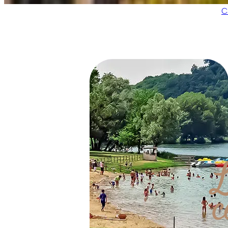
C
L
c