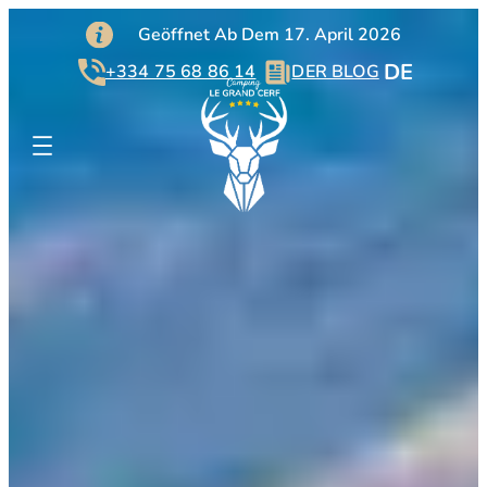
:
:
:
Weiterlesen
Weiterlesen
Weiterlesen
Geöffnet Ab Dem 17. April 2026
Stellplätze
Mobilheime
Dienste
DE
+334 75 68 86 14
DER BLOG