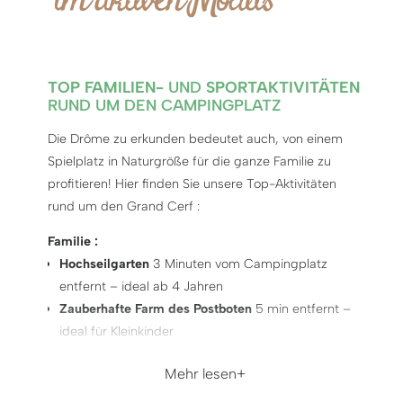
im aktiven Modus
TOP FAMILIEN-
UND
SPORTAKTIVITÄTEN
RUND UM DEN CAMPINGPLATZ
Die Drôme zu erkunden bedeutet auch, von einem
Spielplatz in Naturgröße für die ganze Familie zu
profitieren! Hier finden Sie unsere Top-Aktivitäten
rund um den Grand Cerf :
Familie :
Hochseilgarten
3 Minuten vom Campingplatz
entfernt – ideal ab 4 Jahren
Zauberhafte Farm des Postboten
5 min entfernt –
ideal für Kleinkinder
Safari de Peaugres
– der Tierpark, den Sie in der
Mehr lesen
Region nicht verpassen sollten
Forêt des Champos
– Naturerlebnispark