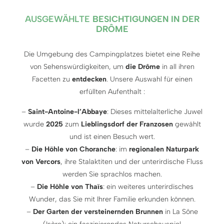
AUSGEWÄHLTE
BESICHTIGUNGEN IN DER
DRÔME
Die Umgebung des Campingplatzes bietet eine Reihe
von Sehenswürdigkeiten, um
die Drôme
in all ihren
Facetten zu
entdecken
. Unsere Auswahl für einen
erfüllten Aufenthalt :
–
Saint-Antoine-l’Abbaye
: Dieses mittelalterliche Juwel
wurde
2025
zum
Lieblingsdorf der Franzosen
gewählt
und ist einen Besuch wert.
–
Die Höhle von Choranche
: im
regionalen Naturpark
von Vercors
, ihre Stalaktiten und der unterirdische Fluss
werden Sie sprachlos machen.
–
Die Höhle von Thaïs
: ein weiteres unterirdisches
Wunder, das Sie mit Ihrer Familie erkunden können.
–
Der Garten der versteinernden Brunnen
in La Sône
(Isère): ein faszinierendes Naturschauspiel