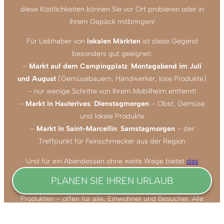
Reiten
in unmittelbarer Nähe des Campingplatzes
diese Köstlichkeiten können Sie vor Ort probieren oder in
Ihrem Gepäck mitbringen!
Um Ihre sportlichen Ausflüge zu planen, besuchen Sie
die Website des
Fremdenverkehrsamtes von
Für Liebhaber von
lokalen Märkten
ist diese Gegend
Hauterives
, die alle verfügbaren Aktivitäten nach Ihren
besonders gut geeignet:
Interessengebieten auflistet.
–
Markt auf dem Campingplatz
:
Montagabend im Juli
und August
(Gemüsebauern, Handwerker, lose Produkte)
– nur wenige Schritte von Ihrem Mobilheim entfernt!
–
Markt in Hauterives
:
Dienstagmorgen
– Obst, Gemüse
und lokale Produkte
–
Markt in Saint-Marcellin
:
Samstagmorgen
– der
Treffpunkt für Feinschmecker aus der Region
Und für ein Abendessen ohne weite Wege bietet
das
Restaurant La Table du Grand Cerf auf dem
PLANEN SIE IHREN URLAUB
Campingplatz
hausgemachte Speisen
aus lokalen
Produkten – offen für alle, Einwohner und Besucher. Alle
Märkte und lokalen Produzenten der Region
finden Sie auf
der Website des Fremdenverkehrsamtes.
Ankunftsdatum