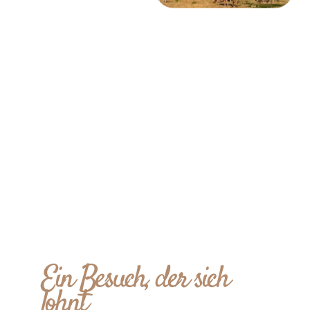
Ein Besuch, der sich
lohnt