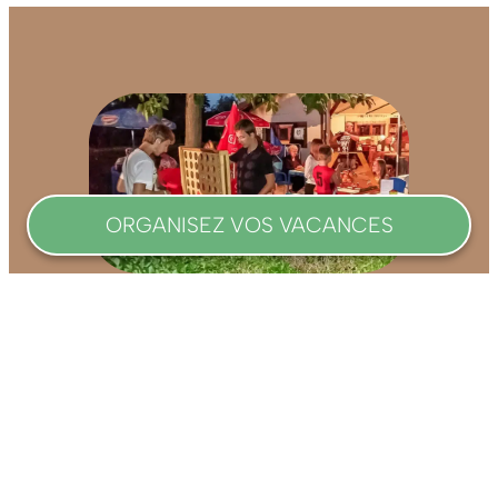
ORGANISEZ VOS VACANCES
Date d'arrivée
Date de départ
ANIMATIONS FAMILIALES ET SPORTIVES
:
ICI ON S’ÉCLATE !
Type d'hébergement
Pour rendre votre séjour encore plus savoureux, notre
équipe d’animation concocte chaque semaine un
programme riche et varié, pour les enfants comme pour