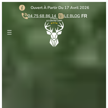
:
:
:
Lire la suite
Lire la suite
Lire la suite
Ouvert À Partir Du 17 Avril 2026
Mobil-
Piscine
Services
homes
FR
04 75 68 86 14
LE BLOG