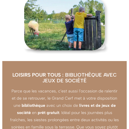
LOISIRS POUR TOUS
: BIBLIOTHÈQUE AVEC
JEUX DE SOCIÉTÉ
Parce que les vacances, c’est aussi l’occasion de ralentir
et de se retrouver, le Grand Cerf met à votre disposition
une
bibliothèque
avec un choix de
livres et de jeux de
société
en
prêt gratuit
. Idéal pour les journées plus
fraîches, les siestes prolongées entre deux activités ou les
soirées en famille sous la terrasse. Que vous soyez plutôt